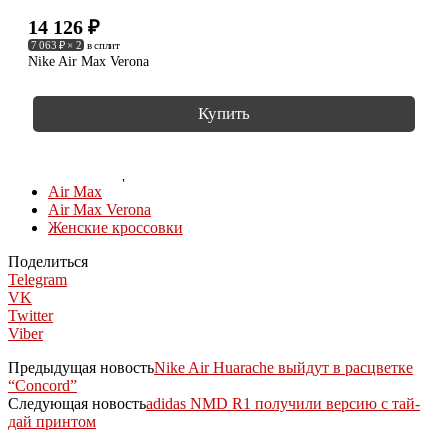
14 126
₽
7 063 ₽ × 2
в сплит
Nike Air Max Verona
Купить
КОЛЛЕКЦИИ
Air Max
Air Max Verona
Женские кроссовки
Поделиться
Telegram
VK
Twitter
Viber
Предыдущая новость
Nike Air Huarache выйдут в расцветке
“Concord”
Следующая новость
adidas NMD R1 получили версию с тай-
дай принтом