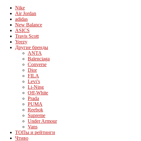
Nike
Air Jordan
adidas
New Balance
ASICS
Travis Scott
Yeezy
Другие бренды
ANTA
Balenciaga
Converse
Dior
FILA
Levi’s
Li-Ning
Off-White
Prada
PUMA
Reebok
Supreme
Under Armour
Vans
ТОПы и рейтинги
Чтиво