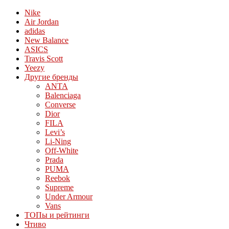
Nike
Air Jordan
adidas
New Balance
ASICS
Travis Scott
Yeezy
Другие бренды
ANTA
Balenciaga
Converse
Dior
FILA
Levi’s
Li-Ning
Off-White
Prada
PUMA
Reebok
Supreme
Under Armour
Vans
ТОПы и рейтинги
Чтиво