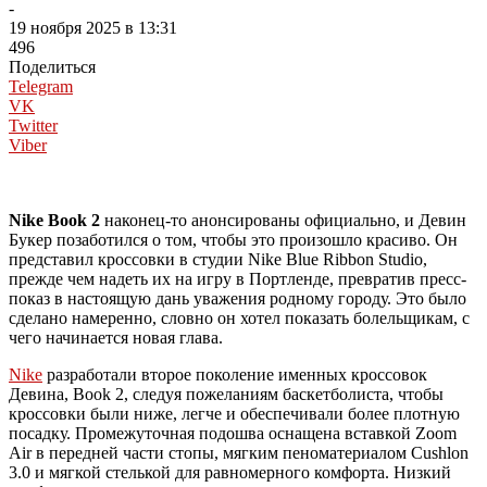
-
19 ноября 2025 в 13:31
496
Поделиться
Telegram
VK
Twitter
Viber
Nike Book 2
наконец-то анонсированы официально, и Девин
Букер позаботился о том, чтобы это произошло красиво. Он
представил кроссовки в студии Nike Blue Ribbon Studio,
прежде чем надеть их на игру в Портленде, превратив пресс-
показ в настоящую дань уважения родному городу. Это было
сделано намеренно, словно он хотел показать болельщикам, с
чего начинается новая глава.
Nike
разработали второе поколение именных кроссовок
Девина, Book 2, следуя пожеланиям баскетболиста, чтобы
кроссовки были ниже, легче и обеспечивали более плотную
посадку. Промежуточная подошва оснащена вставкой Zoom
Air в передней части стопы, мягким пеноматериалом Cushlon
3.0 и мягкой стелькой для равномерного комфорта. Низкий