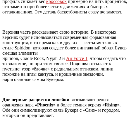
профиль снижает вес
кроссовок
примерно на пять процентов,
что заметно при более четких движениях и быстрых
отталкиваниях. Эту деталь баскетболисты сразу же заметят.
Верхняя часть рассказывает свою историю. В некоторых
версиях будет использоваться современная формованная
конструкция, в то время как в других — сетчатая ткань в
стиле Spiridon, которая создает более винтажный образ. Букер
смешал элементы
Spiridon, Cradle Rock, Nyjah 2 и
Air Force 1
, чтобы создать что-
то знакомое, но при этом свежее. Подошва отсылает к
пустыне: узор «ёлочка» с радиальным оттиском, линии,
похожие на иглы кактуса, и крошечные звездочки,
нарисованные самим Букером.
Две первые расцветки линейки
возглавляют релиз:
оранжевая пара
«
Phoenix
»
и более темная версия
«
Rising
»
.
Обе они символизируют связь Букера с «Санз» и городом,
который он представляет.