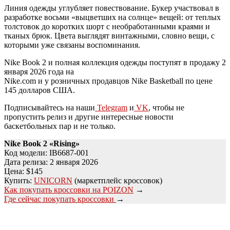
Линия одежды углубляет повествование. Букер участвовал в
разработке восьми «выцветших на солнце» вещей: от теплых
толстовок до коротких шорт с необработанными краями и
тканых брюк. Цвета выглядят винтажными, словно вещи, с
которыми уже связаны воспоминания.
Nike Book 2 и полная коллекция одежды поступят в продажу 2
января 2026 года на
Nike.com и у розничных продавцов Nike Basketball по цене
145 долларов США.
Подписывайтесь на наши
Telegram
и
VK
, чтобы не
пропустить релиз и другие интересные новости
баскетбольных пар и не только.
Nike Book 2 «
Rising
»
Код модели: IB6687-001
Дата релиза: 2 января 2026
Цена: $145
Купить:
UNICORN
(маркетплейс кроссовок)
Как покупать кроссовки на POIZON
→
Где сейчас покупать кроссовки
→