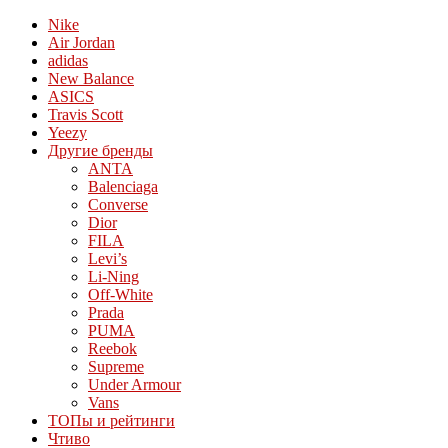
Nike
Air Jordan
adidas
New Balance
ASICS
Travis Scott
Yeezy
Другие бренды
ANTA
Balenciaga
Converse
Dior
FILA
Levi’s
Li-Ning
Off-White
Prada
PUMA
Reebok
Supreme
Under Armour
Vans
ТОПы и рейтинги
Чтиво