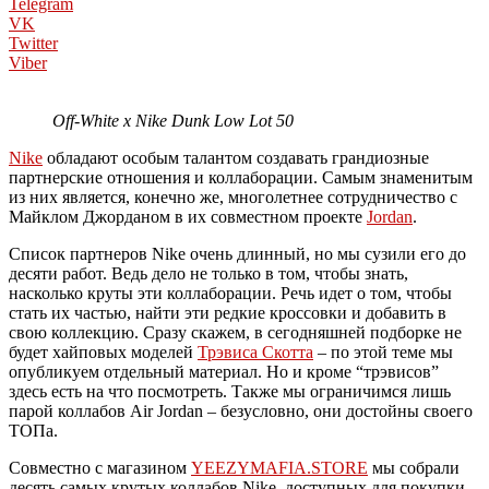
Telegram
VK
Twitter
Viber
Off-White x Nike Dunk Low Lot 50
Nike
обладают особым талантом создавать грандиозные
партнерские отношения и коллаборации. Самым знаменитым
из них является, конечно же, многолетнее сотрудничество с
Майклом Джорданом в их совместном проекте
Jordan
.
Список партнеров Nike очень длинный, но мы сузили его до
десяти работ. Ведь дело не только в том, чтобы знать,
насколько круты эти коллаборации. Речь идет о том, чтобы
стать их частью, найти эти редкие кроссовки и добавить в
свою коллекцию. Сразу скажем, в сегодняшней подборке не
будет хайповых моделей
Трэвиса Скотта
– по этой теме мы
опубликуем отдельный материал. Но и кроме “трэвисов”
здесь есть на что посмотреть. Также мы ограничимся лишь
парой коллабов Air Jordan – безусловно, они достойны своего
ТОПа.
Совместно с магазином
YEEZYMAFIA.STORE
мы собрали
десять самых крутых коллабов Nike, доступных для покупки