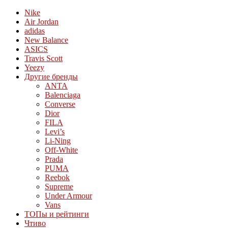
Nike
Air Jordan
adidas
New Balance
ASICS
Travis Scott
Yeezy
Другие бренды
ANTA
Balenciaga
Converse
Dior
FILA
Levi’s
Li-Ning
Off-White
Prada
PUMA
Reebok
Supreme
Under Armour
Vans
ТОПы и рейтинги
Чтиво