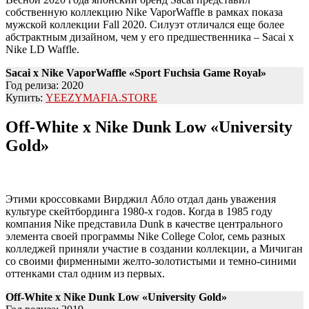
собственную коллекцию Nike VaporWaffle в рамках показа
мужской коллекции Fall 2020. Силуэт отличался еще более
абстрактным дизайном, чем у его предшественника – Sacai x
Nike LD Waffle.
Sacai x Nike VaporWaffle «Sport Fuchsia Game Royal»
Год релиза: 2020
Купить:
YEEZYMAFIA.STORE
Off-White x Nike Dunk Low «University
Gold»
Этими кроссовками Вирджил Абло отдал дань уважения
культуре скейтбординга 1980-х годов. Когда в 1985 году
компания Nike представила Dunk в качестве центрального
элемента своей программы Nike College Color, семь разных
колледжей приняли участие в создании коллекции, а Мичиган
со своими фирменными желто-золотистыми и темно-синими
оттенками стал одним из первых.
Off-White x Nike Dunk Low «University Gold»