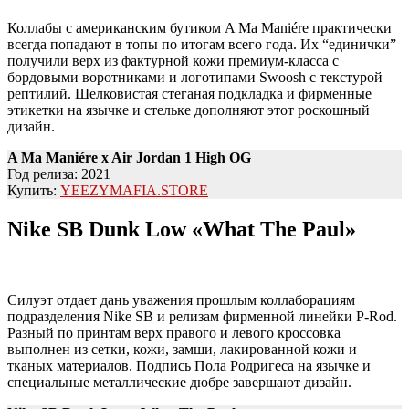
Коллабы с американским бутиком A Ma Maniére практически
всегда попадают в топы по итогам всего года. Их “единички”
получили верх из фактурной кожи премиум-класса с
бордовыми воротниками и логотипами Swoosh с текстурой
рептилий. Шелковистая стеганая подкладка и фирменные
этикетки на язычке и стельке дополняют этот роскошный
дизайн.
A Ma Maniére x Air Jordan 1 High OG
Год релиза: 2021
Купить:
YEEZYMAFIA.STORE
Nike SB Dunk Low «What The Paul»
Силуэт отдает дань уважения прошлым коллаборациям
подразделения Nike SB и релизам фирменной линейки P-Rod.
Разный по принтам верх правого и левого кроссовка
выполнен из сетки, кожи, замши, лакированной кожи и
тканых материалов. Подпись Пола Родригеса на язычке и
специальные металлические дюбре завершают дизайн.