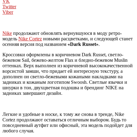
VK
Twitter
Viber
Nike
продолжают обновлять вернувшуюся в моду ретро-
модель
Nike Cortez
новыми расцветками, и следующей станет
осенняя версия под названием
«Dark Russet»
.
Кроссовки оформлены в коричневом Dark Russet, светло-
бежевом Sail, бежево-желтом Flax и бледно-бежевом Muslin
оттенках. Верх выполнен из коричневой высококачественной
ворсистой замши, что придает ей интересную текстуру, а
дополнен он светло-бежевыми кожаными накладками на
задниках и кожаным логотипом Swoosh. Светлые язычки и
шнурки в тон, двухцветная подошва и брендинг NIKE на
задниках завершают дизайн.
Легкие и удобные в носке, к тому же снова в тренде, Nike
Cortez продолжают оставаться отличным выбором. Будь то
повседневный аутфит или офисный, эта модель подойдет для
любого случая.