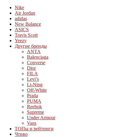
Nike
Air Jordan
adidas
New Balance
ASICS
Travis Scott
Yeezy
Другие бренды
ANTA
Balenciaga
Converse
Dior
FILA
Levi’s
Li-Ning
Off-White
Prada
PUMA
Reebok
Supreme
Under Armour
Vans
ТОПы и рейтинги
Чтиво