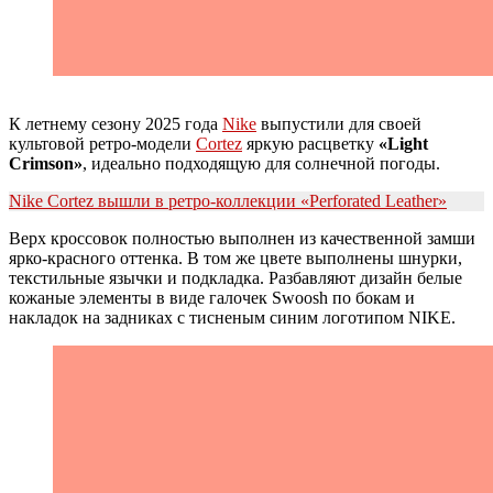
К летнему сезону 2025 года
Nike
выпустили для своей
культовой ретро-модели
Cortez
яркую расцветку
«Light
Crimson»
, идеально подходящую для солнечной погоды.
Nike Cortez вышли в ретро-коллекции «Perforated Leather»
Верх кроссовок полностью выполнен из качественной замши
ярко-красного оттенка. В том же цвете выполнены шнурки,
текстильные язычки и подкладка. Разбавляют дизайн белые
кожаные элементы в виде галочек Swoosh по бокам и
накладок на задниках с тисненым синим логотипом NIKE.