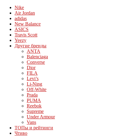
Nike
Air Jordan
adidas
New Balance
ASICS
Travis Scott
Yeezy
Другие бренды
ANTA
Balenciaga
Converse
Dior
FILA
Levi’s
Li-Ning
Off-White
Prada
PUMA
Reebok
Supreme
Under Armour
Vans
ТОПы и рейтинги
Чтиво