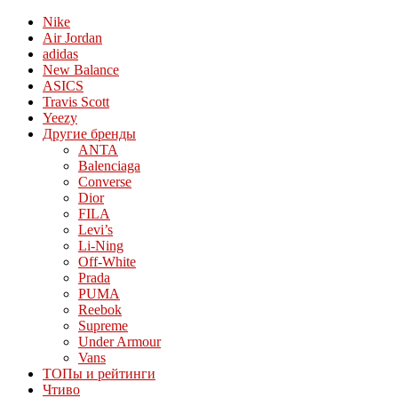
Nike
Air Jordan
adidas
New Balance
ASICS
Travis Scott
Yeezy
Другие бренды
ANTA
Balenciaga
Converse
Dior
FILA
Levi’s
Li-Ning
Off-White
Prada
PUMA
Reebok
Supreme
Under Armour
Vans
ТОПы и рейтинги
Чтиво