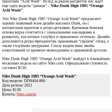
принтами “Acid Wash”. Вслед за рядом расцветок нас ждет
еще одна модель “данков” –
Nike Dunk High 1985 “Orange
Acid Wash”
.
Эти Nike Dunk High 1985 “Orange Acid Wash” предлагают
хорошо знакомый всем дизайн высоких Dunk, но с
интересным принтом и ретро-деталями. Кремовая бежевая
основа верха сочетается с уникальными накладками в
размытых, кислотных голубых и оранжевых оттенках. Дизайн
дополняется ретро-брендингом, оранжевым “свушем” сбоку, а
также голубыми шнурками. Снизу видим микс якобы
пожелтевшей от времени межподошвы и оранжевой аутсоли.
Nike Dunk High 1985 “Orange Acid Wash” выйдут в ближайшие
несколько недель на сайте Nike.com. Официальная стоимость
составит $130.
Nike Dunk High 1985 “Orange Acid Wash”
Код модели: DD9404-800
Дата релиза: 2021
Цена: $130
Купить:
Nike.com/ru