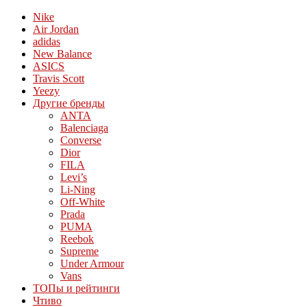
Nike
Air Jordan
adidas
New Balance
ASICS
Travis Scott
Yeezy
Другие бренды
ANTA
Balenciaga
Converse
Dior
FILA
Levi’s
Li-Ning
Off-White
Prada
PUMA
Reebok
Supreme
Under Armour
Vans
ТОПы и рейтинги
Чтиво