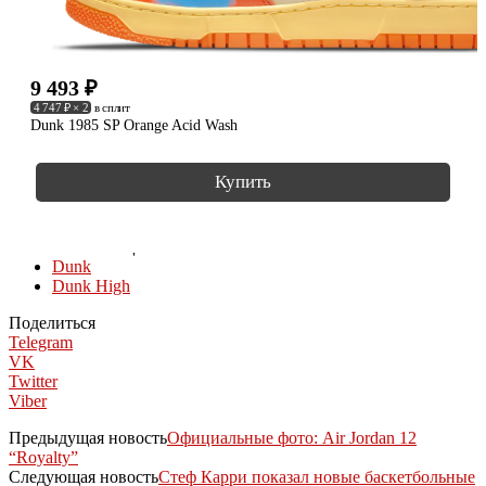
9 493
₽
4 747 ₽ × 2
в сплит
Dunk 1985 SP Orange Acid Wash
Купить
КОЛЛЕКЦИИ
Dunk
Dunk High
Поделиться
Telegram
VK
Twitter
Viber
Предыдущая новость
Официальные фото: Air Jordan 12
“Royalty”
Следующая новость
Стеф Карри показал новые баскетбольные