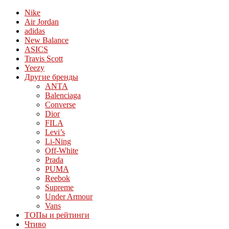
Nike
Air Jordan
adidas
New Balance
ASICS
Travis Scott
Yeezy
Другие бренды
ANTA
Balenciaga
Converse
Dior
FILA
Levi’s
Li-Ning
Off-White
Prada
PUMA
Reebok
Supreme
Under Armour
Vans
ТОПы и рейтинги
Чтиво