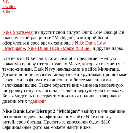
VK
Twitter
Viber
Nike Sportswear
выпустит свой силуэт Dunk Low Disrupt 2 в
классической расцветке “Michigan”, в которой были
оформлены в свое время хайповые
Nike Dunk Low
«Michigan»
,
Nike Dunk High «Maize & Blue»
и другие пары.
Эта версия Nike Dunk Low Disrupt 2 предлагает желтую
кожаную основу оттенка Varsity Maize, которая сочетается с
темно-синими, Dark Navy накладками в вайбе Мичигана.
Дизайн дополняется нестандартными крупными прошитыми
“свушами” в формате окантовки и более маленькими
галочками выше. Также обратите внимание на необычную
шнуровку силуэта, лого на язычке и вертушку на стельках.
Белая мидсоль и пестрая темно-синяя подошва завершают
дизайн этих “
данков
“.
Nike Dunk Low Disrupt 2 “Michigan”
выйдут в ближайшие
несколько недель на официальном сайте Nike.com и у
ритейлеров бренда. Просить за кроссовки будут $110.
Официальные фото вы можете найти ниже.