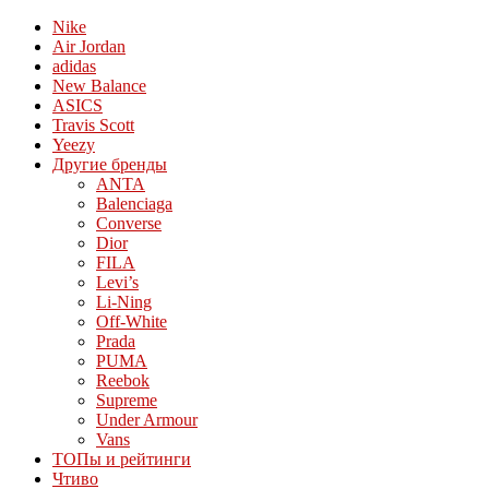
Nike
Air Jordan
adidas
New Balance
ASICS
Travis Scott
Yeezy
Другие бренды
ANTA
Balenciaga
Converse
Dior
FILA
Levi’s
Li-Ning
Off-White
Prada
PUMA
Reebok
Supreme
Under Armour
Vans
ТОПы и рейтинги
Чтиво