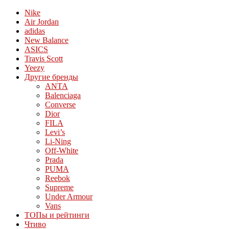
Nike
Air Jordan
adidas
New Balance
ASICS
Travis Scott
Yeezy
Другие бренды
ANTA
Balenciaga
Converse
Dior
FILA
Levi’s
Li-Ning
Off-White
Prada
PUMA
Reebok
Supreme
Under Armour
Vans
ТОПы и рейтинги
Чтиво