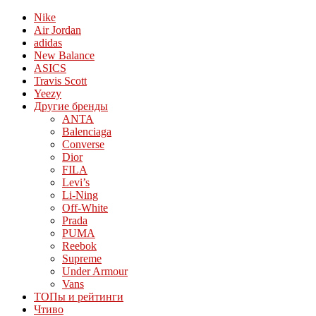
Nike
Air Jordan
adidas
New Balance
ASICS
Travis Scott
Yeezy
Другие бренды
ANTA
Balenciaga
Converse
Dior
FILA
Levi’s
Li-Ning
Off-White
Prada
PUMA
Reebok
Supreme
Under Armour
Vans
ТОПы и рейтинги
Чтиво