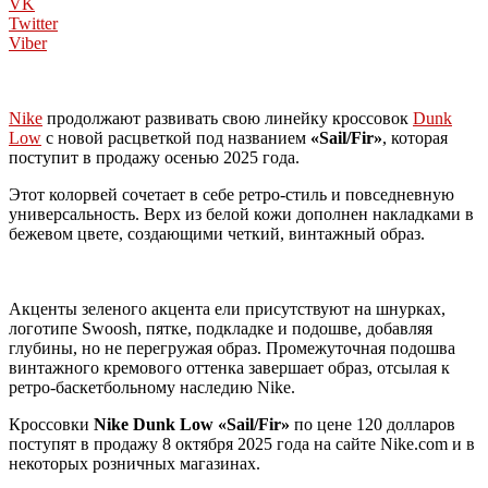
VK
Twitter
Viber
Nike
продолжают развивать свою линейку кроссовок
Dunk
Low
с новой расцветкой под названием
«Sail/Fir»
, которая
поступит в продажу осенью 2025 года.
Этот колорвей сочетает в себе ретро-стиль и повседневную
универсальность. Верх из белой кожи дополнен накладками в
бежевом цвете, создающими четкий, винтажный образ.
Акценты зеленого акцента ели присутствуют на шнурках,
логотипе Swoosh, пятке, подкладке и подошве, добавляя
глубины, но не перегружая образ. Промежуточная подошва
винтажного кремового оттенка завершает образ, отсылая к
ретро-баскетбольному наследию Nike.
Кроссовки
Nike Dunk Low «Sail/Fir»
по цене 120 долларов
поступят в продажу 8 октября 2025 года на сайте Nike.com и в
некоторых розничных магазинах.