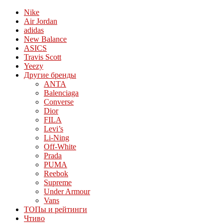
Nike
Air Jordan
adidas
New Balance
ASICS
Travis Scott
Yeezy
Другие бренды
ANTA
Balenciaga
Converse
Dior
FILA
Levi’s
Li-Ning
Off-White
Prada
PUMA
Reebok
Supreme
Under Armour
Vans
ТОПы и рейтинги
Чтиво