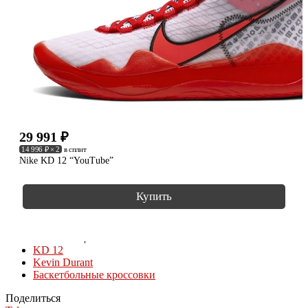
29 991
₽
14 996 ₽ × 2
в сплит
Nike KD 12 “YouTube”
Купить
КОЛЛЕКЦИИ
KD 12
Kevin Durant
Баскетбольные кроссовки
Поделиться