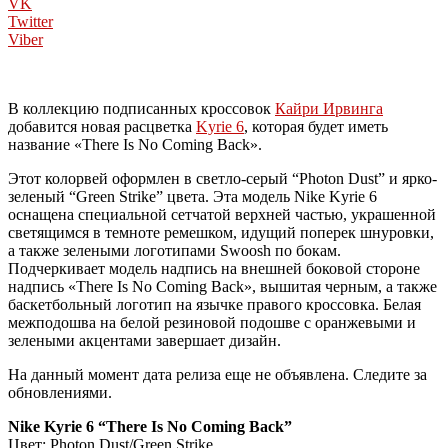
VK
Twitter
Viber
В коллекцию подписанных кроссовок
Кайри Ирвинга
добавится новая расцветка
Kyrie 6
, которая будет иметь
название «There Is No Coming Back».
Этот колорвей оформлен в светло-серый “Photon Dust” и ярко-
зеленый “Green Strike” цвета. Эта модель Nike Kyrie 6
оснащена специальной сетчатой верхней частью, украшенной
светящимся в темноте ремешком, идущий поперек шнуровки,
а также зелеными логотипами Swoosh по бокам.
Подчеркивает модель надпись на внешней боковой стороне
надпись «There Is No Coming Back», вышитая черным, а также
баскетбольный логотип на язычке правого кроссовка. Белая
межподошва на белой резиновой подошве с оранжевыми и
зелеными акцентами завершает дизайн.
На данный момент дата релиза еще не объявлена. Следите за
обновлениями.
Nike Kyrie 6 “There Is No Coming Back”
Цвет: Photon Dust/Green Strike