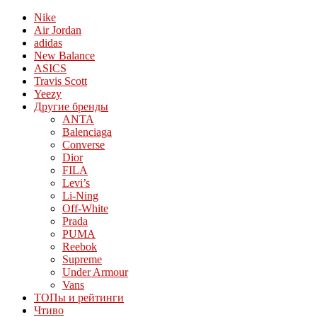
Nike
Air Jordan
adidas
New Balance
ASICS
Travis Scott
Yeezy
Другие бренды
ANTA
Balenciaga
Converse
Dior
FILA
Levi’s
Li-Ning
Off-White
Prada
PUMA
Reebok
Supreme
Under Armour
Vans
ТОПы и рейтинги
Чтиво