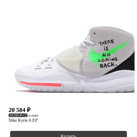
20 584
₽
10 292 ₽ × 2
в сплит
Nike Kyrie 6 EP
Купить