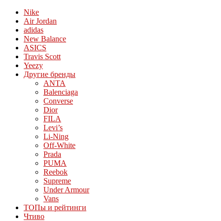
Nike
Air Jordan
adidas
New Balance
ASICS
Travis Scott
Yeezy
Другие бренды
ANTA
Balenciaga
Converse
Dior
FILA
Levi’s
Li-Ning
Off-White
Prada
PUMA
Reebok
Supreme
Under Armour
Vans
ТОПы и рейтинги
Чтиво