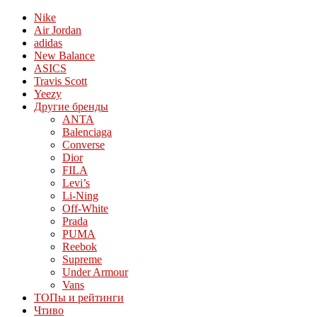
Nike
Air Jordan
adidas
New Balance
ASICS
Travis Scott
Yeezy
Другие бренды
ANTA
Balenciaga
Converse
Dior
FILA
Levi’s
Li-Ning
Off-White
Prada
PUMA
Reebok
Supreme
Under Armour
Vans
ТОПы и рейтинги
Чтиво