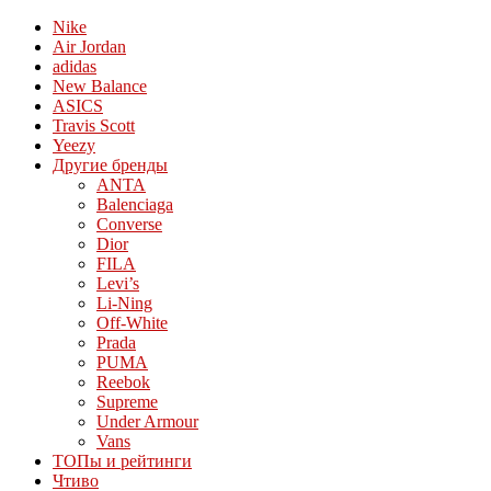
Nike
Air Jordan
adidas
New Balance
ASICS
Travis Scott
Yeezy
Другие бренды
ANTA
Balenciaga
Converse
Dior
FILA
Levi’s
Li-Ning
Off-White
Prada
PUMA
Reebok
Supreme
Under Armour
Vans
ТОПы и рейтинги
Чтиво