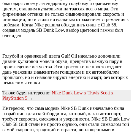
благодаря своему легендарному голубому и оранжевому
цветам, ставшим культовыми на трассах всего мира. Эти
фирменные оттенки не только символизировали скорость и
инновации, но и стали визуальным отражением стремления к
победам. Когда Nike решила объединить силы с Club 58,
создавая модель SB Dunk Low, выбор цветовой гаммы был
очевиден.
Голубой и оранжевый цвета Gulf Oil идеально дополнили
дизайн культовой модели обуви, превратив каждую пару в
произведение искусства. Эти кроссовки не просто отдают
дань уважения знаменитым гонщикам и их автомобилям
прошлого, но и символизируют энергию и азарт, без которых
немыслимы гонки.
Также будет интересно:
Nike Dunk Low x Travis Scott x
PlayStation 5
→
Интересно, что сама модель Nike SB Dunk изначально была
разработана для скейтбординга, который, как и автоспорт,
требует скорости, смекалки и уверенности. Nike SB Dunk Low
Club 58 Gulf стали не просто обувью, они стали символом той
самой скорости, традиций и страсти, воплощенными в