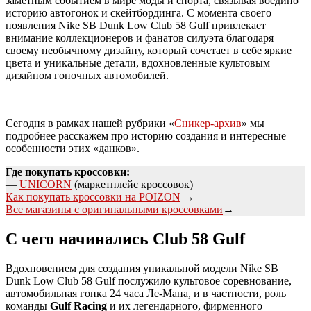
заметным событием в мире моды и спорта, связывая воедино
историю автогонок и скейтбординга. С момента своего
появления Nike SB Dunk Low Club 58 Gulf привлекает
внимание коллекционеров и фанатов силуэта благодаря
своему необычному дизайну, который сочетает в себе яркие
цвета и уникальные детали, вдохновленные культовым
дизайном гоночных автомобилей.
Сегодня в рамках нашей рубрики «‎
Сникер-архив
» мы
подробнее расскажем про историю создания и интересные
особенности этих «данков».
Где покупать кроссовки:
—
UNICORN
(маркетплейс кроссовок)
Как покупать кроссовки на POIZON
→
Все магазины с оригинальными кроссовками
→
С чего начинались Club 58 Gulf
Вдохновением для создания уникальной модели Nike SB
Dunk Low Club 58 Gulf послужило культовое соревнование,
автомобильная гонка 24 часа Ле-Мана, и в частности, роль
команды
Gulf Racing
и их легендарного, фирменного