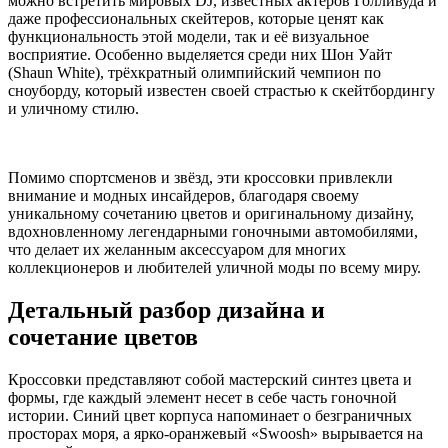
можно встретить мировых DJ, известных актёров Голливуда и
даже профессиональных скейтеров, которые ценят как
функциональность этой модели, так и её визуальное
восприятие. Особенно выделяется среди них Шон Уайт
(Shaun White), трёхкратный олимпийский чемпион по
сноуборду, который известен своей страстью к скейтбордингу
и уличному стилю.
Помимо спортсменов и звёзд, эти кроссовки привлекли
внимание и модных инсайдеров, благодаря своему
уникальному сочетанию цветов и оригинальному дизайну,
вдохновленному легендарными гоночными автомобилями,
что делает их желанным аксессуаром для многих
коллекционеров и любителей уличной моды по всему миру.
Детальный разбор дизайна и
сочетание цветов
Кроссовки представляют собой мастерский синтез цвета и
формы, где каждый элемент несет в себе часть гоночной
истории. Синий цвет корпуса напоминает о безграничных
просторах моря, а ярко-оранжевый «Swoosh» вырывается на