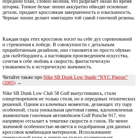
передний план, словно молния, что разрезает океан во время
шторма. Тонкие белые линии аккуратно обводят основные
детали, придают кроссовкам завершенность и изысканность.
Черные линии делают имитацию той самой гоночной резины.
Каждая пара этих кроссовок носит на себе дух соревнований
и стремления к победе. В совокупности с детальным
проработанным дизайном, они становятся не просто обувью
для скейтбординга, а настоящим произведением искусства,
сочетая в себе любовь к скорости, фантастическую
узнаваемость и историческую значимость.
Читайте также про
Nike SB Dunk Low Staple “NYC Pigeon”
(2005)
→
Nike SB Dunk Low Club 58 Gulf выпустившись, стали
олицетворением не только стиля, но и передовых технических
решений. Одним из ключевых моментов, делающих эту пару
особенной, стала уникальная цветовая гамма, вдохновленная
знаменитым гоночным автомобилем Gulf Porsche 917, что
напрямую отсылает к тематике скорости и гонок. Не менее
значимой особенностью является и подобранная для данных
кроссовок комбинация материалов. Использование
премиальной кожи и замши не только подчеркивает