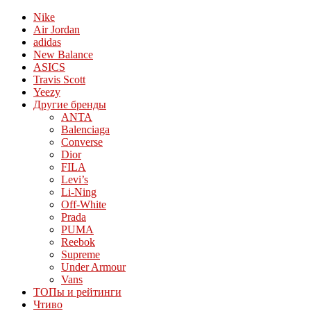
Nike
Air Jordan
adidas
New Balance
ASICS
Travis Scott
Yeezy
Другие бренды
ANTA
Balenciaga
Converse
Dior
FILA
Levi’s
Li-Ning
Off-White
Prada
PUMA
Reebok
Supreme
Under Armour
Vans
ТОПы и рейтинги
Чтиво