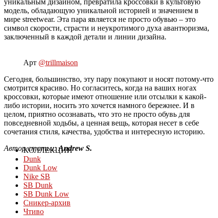
уникальным дизайном, превратила кроссовки в культовую
модель, обладающую уникальной историей и значением в
мире streetwear. Эта пара является не просто обувью – это
символ скорости, страсти и неукротимого духа авантюризма,
заключенный в каждой детали и линии дизайна.
Арт
@trillmaison
Сегодня, большинство, эту пару покупают и носят потому-что
смотрится красиво. Но согласитесь, когда на ваших ногах
кроссовки, которые имеют отношение или отсылки к какой-
либо истории, носить это хочется намного бережнее. И в
целом, приятно осознавать, что это не просто обувь для
повседневной ходьбы, а ценная вещь, которая несет в себе
сочетания стиля, качества, удобства и интересную историю.
Автор статьи:
Andrew S.
КОЛЛЕКЦИИ
Dunk
Dunk Low
Nike SB
SB Dunk
SB Dunk Low
Сникер-архив
Чтиво