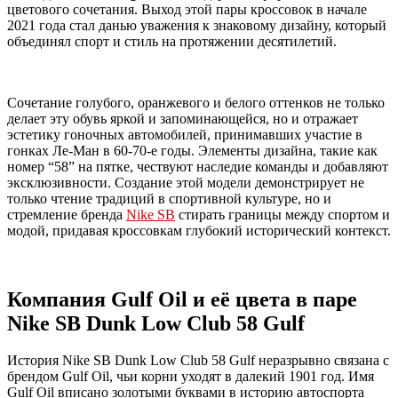
цветового сочетания. Выход этой пары кроссовок в начале
2021 года стал данью уважения к знаковому дизайну, который
объединял спорт и стиль на протяжении десятилетий.
Сочетание голубого, оранжевого и белого оттенков не только
делает эту обувь яркой и запоминающейся, но и отражает
эстетику гоночных автомобилей, принимавших участие в
гонках Ле-Ман в 60-70-е годы. Элементы дизайна, такие как
номер “58” на пятке, чествуют наследие команды и добавляют
эксклюзивности. Создание этой модели демонстрирует не
только чтение традиций в спортивной культуре, но и
стремление бренда
Nike SB
стирать границы между спортом и
модой, придавая кроссовкам глубокий исторический контекст.
Компания Gulf Oil и её цвета в паре
Nike SB Dunk Low Club 58 Gulf
История Nike SB Dunk Low Club 58 Gulf неразрывно связана с
брендом Gulf Oil, чьи корни уходят в далекий 1901 год. Имя
Gulf Oil вписано золотыми буквами в историю автоспорта