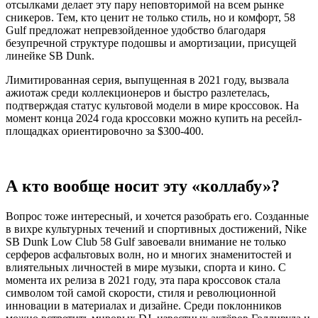
отсылками делает эту пару неповторимой на всем рынке
сникеров. Тем, кто ценит не только стиль, но и комфорт, 58
Gulf предложат непревзойденное удобство благодаря
безупречной структуре подошвы и амортизации, присущей
линейке SB Dunk.
Лимитированная серия, выпущенная в 2021 году, вызвала
ажиотаж среди коллекционеров и быстро разлетелась,
подтверждая статус культовой модели в мире кроссовок. На
момент конца 2024 года кроссовки можно купить на ресейл-
площадках ориентировочно за $300-400.
А кто вообще носит эту «коллабу»?
Вопрос тоже интересный, и хочется разобрать его. Созданные
в вихре культурных течений и спортивных достижений, Nike
SB Dunk Low Club 58 Gulf завоевали внимание не только
серферов асфальтовых волн, но и многих знаменитостей и
влиятельных личностей в мире музыки, спорта и кино. С
момента их релиза в 2021 году, эта пара кроссовок стала
символом той самой скорости, стиля и революционной
инновации в материалах и дизайне. Среди поклонников