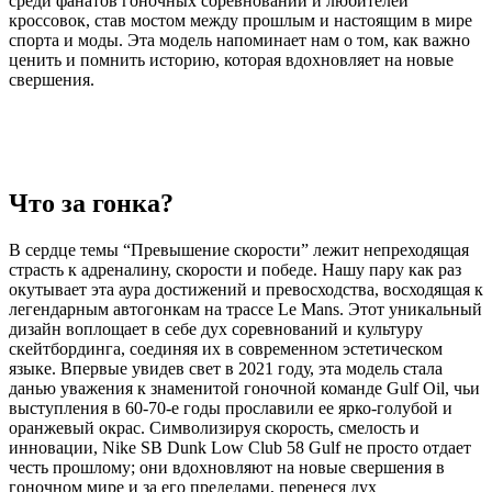
среди фанатов гоночных соревнований и любителей
кроссовок, став мостом между прошлым и настоящим в мире
спорта и моды. Эта модель напоминает нам о том, как важно
ценить и помнить историю, которая вдохновляет на новые
свершения.
Что за гонка?
В сердце темы “Превышение скорости” лежит непреходящая
страсть к адреналину, скорости и победе. Нашу пару как раз
окутывает эта аура достижений и превосходства, восходящая к
легендарным автогонкам на трассе Le Mans. Этот уникальный
дизайн воплощает в себе дух соревнований и культуру
скейтбординга, соединяя их в современном эстетическом
языке. Впервые увидев свет в 2021 году, эта модель стала
данью уважения к знаменитой гоночной команде Gulf Oil, чьи
выступления в 60-70-е годы прославили ее ярко-голубой и
оранжевый окрас. Символизируя скорость, смелость и
инновации, Nike SB Dunk Low Club 58 Gulf не просто отдает
честь прошлому; они вдохновляют на новые свершения в
гоночном мире и за его пределами, перенеся дух