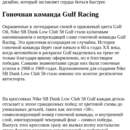
дизайне, который заставляет сердца биться быстрее.
Гоночная команда Gulf Racing
Окрашенные в легендарные синий и оранжевый цвета Gulf
Oil, Nike SB Dunk Low Club 58 Gulf стали культовым
напоминанием о непреходящей славе гоночной команды Gulf
Racing. Эта красочная ассоциация не случайна. История
гоночной команды берёт своё начало в 60-х годах XX века,
когда автомобили в раскраске Gulf выделялись на треке не
только благодаря яркому оформлению, но и блестящим
победам. Самыми знаменитыми среди них были гоночные
успехи в 1968 и 1969 годах. Вдохновением для создания Nike
SB Dunk Low Club 58 стало именно это золотое десятилетие
автоспорта.
На кроссовках Nike SB Dunk Low Club 58 Gulf каждая деталь
отсылает к эпохе грандиозных побед: от цветовой схемы до
уникальных деталей, таких как логотип «58»,
символизирующий номер гоночной команды, и внутренний
слой, имитирующий чекеровый флаг – символ победы.
Выпуск этих кроссовок сразу же вызвал волну ностальгии