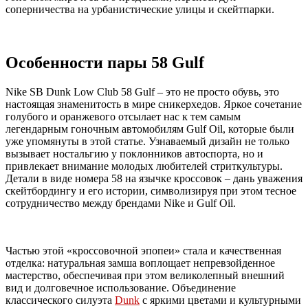
соперничества на урбанистические улицы и скейтпарки.
Особенности пары 58 Gulf
Nike SB Dunk Low Club 58 Gulf – это не просто обувь, это
настоящая знаменитость в мире сникерхедов. Яркое сочетание
голубого и оранжевого отсылает нас к тем самым
легендарным гоночным автомобилям Gulf Oil, которые были
уже упомянуты в этой статье. Узнаваемый дизайн не только
вызывает ностальгию у поклонников автоспорта, но и
привлекает внимание молодых любителей стриткультуры.
Детали в виде номера 58 на язычке кроссовок – дань уважения
скейтбордингу и его истории, символизируя при этом тесное
сотрудничество между брендами Nike и Gulf Oil.
Частью этой «кроссовочной эпопеи» стала и качественная
отделка: натуральная замша воплощает непревзойденное
мастерство, обеспечивая при этом великолепный внешний
вид и долговечное использование. Объединение
классического силуэта
Dunk
с яркими цветами и культурными