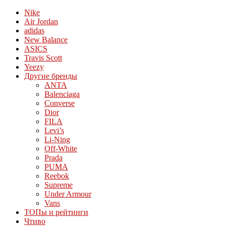
Nike
Air Jordan
adidas
New Balance
ASICS
Travis Scott
Yeezy
Другие бренды
ANTA
Balenciaga
Converse
Dior
FILA
Levi’s
Li-Ning
Off-White
Prada
PUMA
Reebok
Supreme
Under Armour
Vans
ТОПы и рейтинги
Чтиво