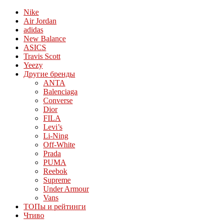
Nike
Air Jordan
adidas
New Balance
ASICS
Travis Scott
Yeezy
Другие бренды
ANTA
Balenciaga
Converse
Dior
FILA
Levi’s
Li-Ning
Off-White
Prada
PUMA
Reebok
Supreme
Under Armour
Vans
ТОПы и рейтинги
Чтиво