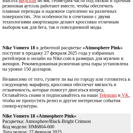
Высота
мидсоли
46 мм, геометрия части под пяткой и прочная
резиновая аутсоль работают вместе, чтобы обеспечить
плавные переходы и надежное сцепление на различных
поверхностях. Эти особенности в сочетании с двумя
технологиями амортизации делают кроссовки отличным
выбором как для бега, так и повседневной моды.
Nike Vomero 18
в дебютной расцветке
«Atmosphere Pink»
поступят в продажу 27 февраля 2025 года у избранных
ритейлеров и онлайн на Nike.com в размерах для мужчин и
женщин. Рекомендованная розничная цена пары установлена
на уровне 150 долларов.
Независимо от того, гуляете ли вы по городу или готовитесь к
следующему марафону, кроссовки обеспечат мягкость и
отзывчивость, которые помогут двигаться вперед.
Оставайтесь снами и подписывайтесь на наши
Telegram
и
VK
,
чтобы не пропустить релиз и другие интересные события
сникер-культуры.
Nike Vomero 18
«Atmosphere Pink»
Расцветка: Atmosphere/Black-Bright Crimson
Код модели: HM6804-600
Дата релиза: 27 февраля 2025