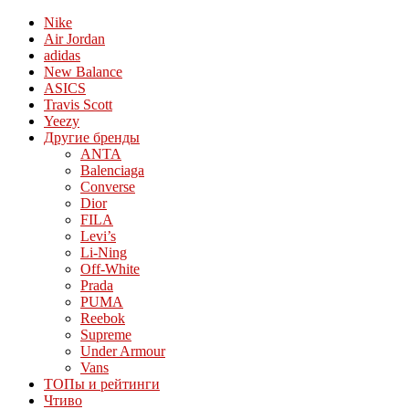
Nike
Air Jordan
adidas
New Balance
ASICS
Travis Scott
Yeezy
Другие бренды
ANTA
Balenciaga
Converse
Dior
FILA
Levi’s
Li-Ning
Off-White
Prada
PUMA
Reebok
Supreme
Under Armour
Vans
ТОПы и рейтинги
Чтиво