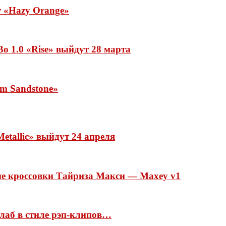
ar «Hazy Orange»
o 1.0 «Rise» выйдут 28 марта
rm Sandstone»
etallic» выйдут 24 апреля
ые кроссовки Тайриза Макси — Maxey v1
ллаб в стиле рэп-клипов…