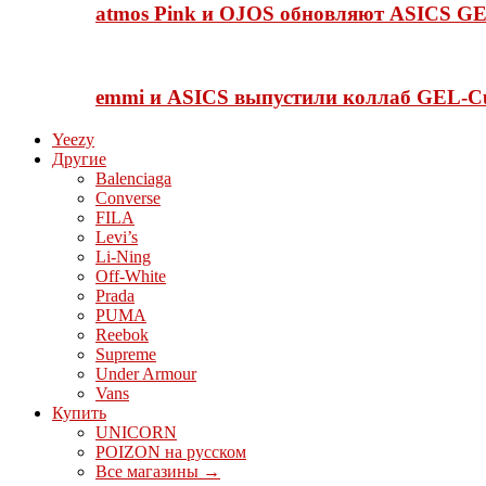
atmos Pink и OJOS обновляют ASICS GE
emmi и ASICS выпустили коллаб GEL-C
Yeezy
Другие
Balenciaga
Converse
FILA
Levi’s
Li-Ning
Off-White
Prada
PUMA
Reebok
Supreme
Under Armour
Vans
Купить
UNICORN
POIZON на русском
Все магазины →