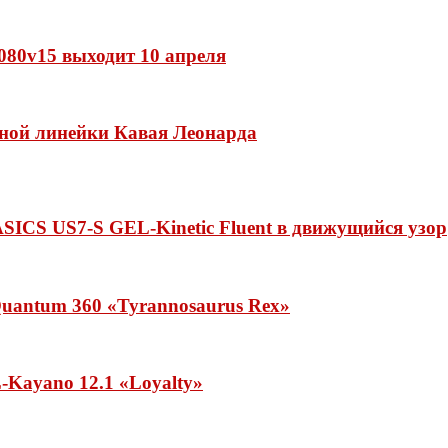
 1080v15 выходит 10 апреля
нной линейки Кавая Леонарда
ASICS US7-S GEL-Kinetic Fluent в движущийся узор
uantum 360 «Tyrannosaurus Rex»
Kayano 12.1 «Loyalty»