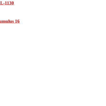
L-1130
umulus 16