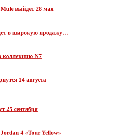
 Mule выйдет 28 мая
йдет в широкую продажу…
 в коллекцию N7
рнутся 14 августа
дут 25 сентября
Jordan 4 «Tour Yellow»