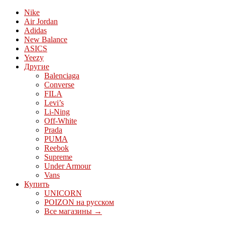
Nike
Air Jordan
Adidas
New Balance
ASICS
Yeezy
Другие
Balenciaga
Converse
FILA
Levi’s
Li-Ning
Off-White
Prada
PUMA
Reebok
Supreme
Under Armour
Vans
Купить
UNICORN
POIZON на русском
Все магазины →