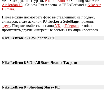
«All Star» Дианы Таурази,
Nike LeBron 9
«Shooting Stars» PE,
Air Jordan 13
«Celtics» Рэя Аллена, и TEDxPorltand x
Nike Air
Humara
.
Ниже можно посмотреть фото выставленных на продажу
сникеров, а сам аукцион
PJ Tucker x SoleStage
проходит
здесь
. Подписывайтесь на наши
VK
и
Telegram
, чтобы не
пропустить другие интересные события из мира кроссовок.
Nike LeBron 7 «CavFanatic» PE
Nike LeBron 8 V/2 «All Star» Дианы Таурази
Nike LeBron 9 «Shooting Stars» PE