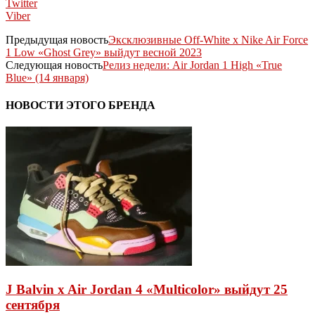
Twitter
Viber
Предыдущая новость
Эксклюзивные Off-White x Nike Air Force
1 Low «Ghost Grey» выйдут весной 2023
Следующая новость
Релиз недели: Air Jordan 1 High «True
Blue» (14 января)
НОВОСТИ ЭТОГО БРЕНДА
J Balvin x Air Jordan 4 «Multicolor» выйдут 25
сентября