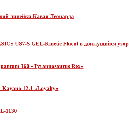
нной линейки Кавая Леонарда
ASICS US7-S GEL-Kinetic Fluent в движущийся узор
uantum 360 «Tyrannosaurus Rex»
Kayano 12.1 «Loyalty»
L-1130