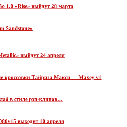
o 1.0 «Rise» выйдут 28 марта
rm Sandstone»
etallic» выйдут 24 апреля
ые кроссовки Тайриза Макси — Maxey v1
ллаб в стиле рэп-клипов…
 1080v15 выходит 10 апреля