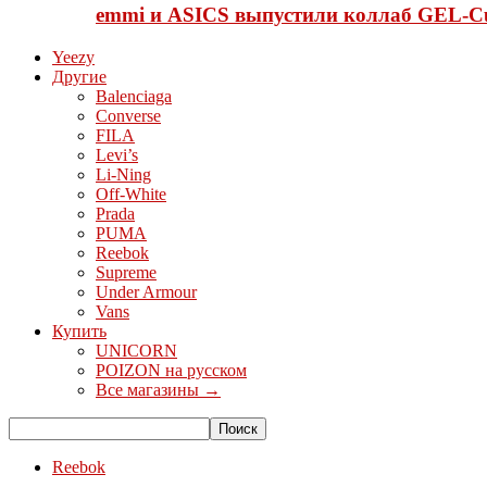
emmi и ASICS выпустили коллаб GEL-C
Yeezy
Другие
Balenciaga
Converse
FILA
Levi’s
Li-Ning
Off-White
Prada
PUMA
Reebok
Supreme
Under Armour
Vans
Купить
UNICORN
POIZON на русском
Все магазины →
Reebok