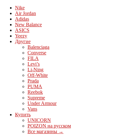
Nike
Air Jordan
Adidas
New Balance
ASICS
Yeezy
Другие
Balenciaga
Converse
FILA
Levi’s
Li-Ning
Off-White
Prada
PUMA
Reebok
Supreme
Under Armour
Vans
Купить
UNICORN
POIZON на русском
Все магазины →