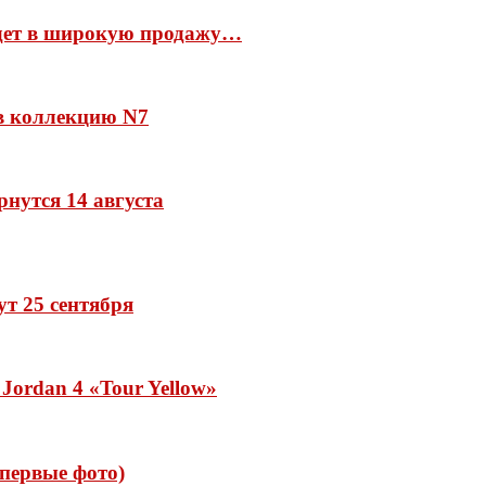
йдет в широкую продажу…
 в коллекцию N7
рнутся 14 августа
дут 25 сентября
Jordan 4 «Tour Yellow»
 (первые фото)