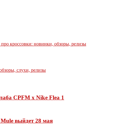
е про кроссовки: новинки, обзоры, релизы
лаба CPFM x Nike Flea 1
 Mule выйдет 28 мая