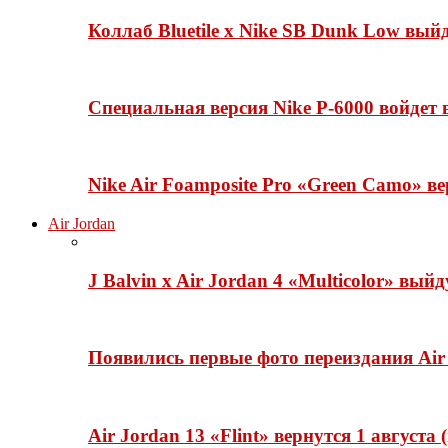
Коллаб Bluetile x Nike SB Dunk Low вы
Специальная версия Nike P-6000 войдет
Nike Air Foamposite Pro «Green Camo» ве
Air Jordan
J Balvin x Air Jordan 4 «Multicolor» вый
Появились первые фото переиздания Air 
Air Jordan 13 «Flint» вернутся 1 августа