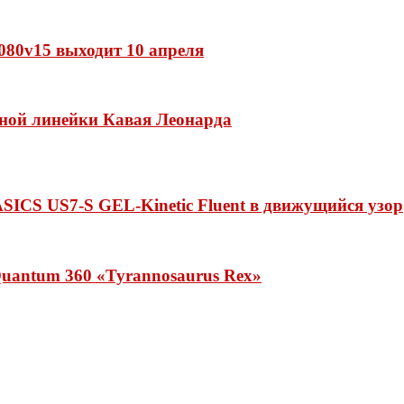
 1080v15 выходит 10 апреля
нной линейки Кавая Леонарда
ASICS US7-S GEL-Kinetic Fluent в движущийся узор
uantum 360 «Tyrannosaurus Rex»