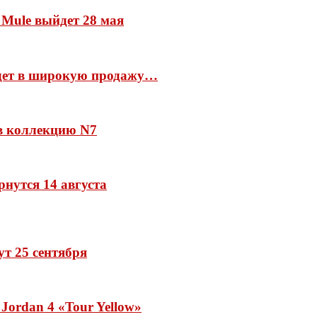
 Mule выйдет 28 мая
йдет в широкую продажу…
 в коллекцию N7
рнутся 14 августа
дут 25 сентября
Jordan 4 «Tour Yellow»