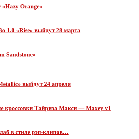
ar «Hazy Orange»
o 1.0 «Rise» выйдут 28 марта
rm Sandstone»
etallic» выйдут 24 апреля
ые кроссовки Тайриза Макси — Maxey v1
ллаб в стиле рэп-клипов…