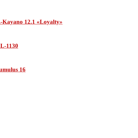
Kayano 12.1 «Loyalty»
L-1130
umulus 16