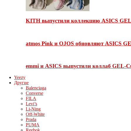
KITH выпустили коллекцию ASICS GEL-
atmos Pink и OJOS обновляют ASICS GE
emmi и ASICS выпустили коллаб GEL-C
Yeezy
Другие
Balenciaga
Converse
FILA
Levi’s
Li-Ning
Off-White
Prada
PUMA
Reebok