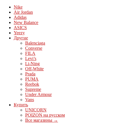
Nike
Air Jordan
Adidas
New Balance
ASICS
Yeezy
Другие
Balenciaga
Converse
FILA
Levi’s
Li-Ning
Off-White
Prada
PUMA
Reebok
Supreme
Under Armour
Vans
Купить
UNICORN
POIZON на русском
Все магазины →