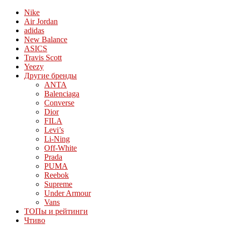
Nike
Air Jordan
adidas
New Balance
ASICS
Travis Scott
Yeezy
Другие бренды
ANTA
Balenciaga
Converse
Dior
FILA
Levi’s
Li-Ning
Off-White
Prada
PUMA
Reebok
Supreme
Under Armour
Vans
ТОПы и рейтинги
Чтиво