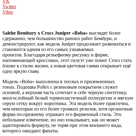
VK
Twitter
Viber
Salehe Bembury x Crocs Juniper «Boba»
выглядят более
сдержанно, чем большинство ранних работ Бембури, и
демонстрируют, как модель Juniper продолжает развиваться и
становится одним из его самых узнаваемых
проектов. Благодаря рельефному рисунку и форме,
напоминающей кроссовки, этот силуэт уже помог Crocs стать
ближе к стилю жизни, а новая цветовая гамма открывает ещё
одну яркую главу.
Модель «Boba» выполнена в теплых и приземленных
тонах. Подошва Pollex с резиновым покрытием служит
основой, а верхняя часть сочетает в себе черную синтетику,
многослойный белый термопластичный полиуретан и мягкую
серую сетку вокруг воротника. Эта модель более практична,
чем некоторые из его более громких релизов, хотя органичная
форма по-прежнему отражает его фирменный стиль. Это
небольшое изменение, но оно показывает, как он может
адаптировать формулу, не теряя при этом внешнего вида,
которого ожидают фанаты.