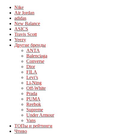
Nike
Air Jordan
adidas
New Balance
ASICS
Travis Scott
Yeezy
Другие бренды
ANTA
Balenciaga
Converse
Dior
FILA
Levi’s
Li-Ning
Off-White
Prada
PUMA
Reebok
Supreme
Under Armour
Vans
ТОПы и рейтинги
Чтиво