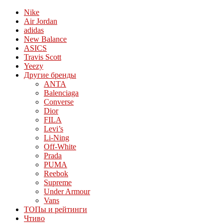
Nike
Air Jordan
adidas
New Balance
ASICS
Travis Scott
Yeezy
Другие бренды
ANTA
Balenciaga
Converse
Dior
FILA
Levi’s
Li-Ning
Off-White
Prada
PUMA
Reebok
Supreme
Under Armour
Vans
ТОПы и рейтинги
Чтиво