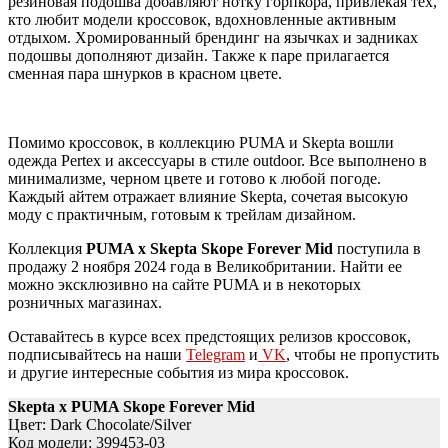
резиновая подошва добавляют нотку горпкора, привлекая тех,
кто любит модели кроссовок, вдохновленные активным
отдыхом. Хромированный брендинг на язычках и задниках
подошвы дополняют дизайн. Также к паре прилагается
сменная пара шнурков в красном цвете.
Помимо кроссовок, в коллекцию PUMA и Skepta вошли
одежда Pertex и аксессуары в стиле outdoor. Все выполнено в
минимализме, черном цвете и готово к любой погоде.
Каждый айтем отражает влияние Skepta, сочетая высокую
моду с практичным, готовым к трейлам дизайном.
Коллекция
PUMA x Skepta Skope Forever Mid
поступила в
продажу 2 ноября 2024 года в Великобритании. Найти ее
можно эксклюзивно на сайте PUMA и в некоторых
розничных магазинах.
Оставайтесь в курсе всех предстоящих релизов кроссовок,
подписывайтесь на наши
Telegram
и
VK
, чтобы не пропустить
и другие интересные события из мира кроссовок.
Skepta x PUMA Skope Forever Mid
Цвет: Dark Chocolate/Silver
Код модели: 399453-03