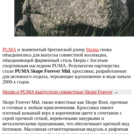
PUMA
и знаменитый британский рэпер
Skepta
снова
объединились для выпуска совместной коллекции,
объединяющей фирменный стиль Skepta с богатым
спортивным наследием PUMA. Результатом партнерства
стали
PUMA Skope Forever Mid
, кроссовки, разработанные
для активного отдыха, черпающие вдохновение в моде начала
2000-х годов.
Skepta и PUMA выпустили совместные Skope Forever
→
Skope Forever Mid, также известные как Skope Boot, прочные
и готовые к любым приключениям. Кроссовки имеют
плотный кожаный верх в коричневом цвете в сочетании с
серой прочной сеткой, веревочными шнурками и
металлическими проушинами, что обеспечивает крепкий вид
ботинков. Массивная сегментированная мидсоль и рифленая