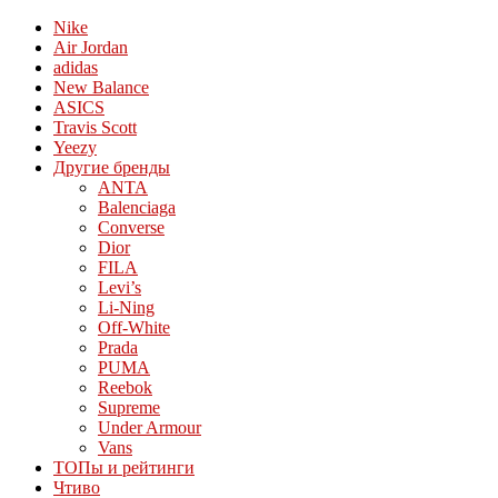
Nike
Air Jordan
adidas
New Balance
ASICS
Travis Scott
Yeezy
Другие бренды
ANTA
Balenciaga
Converse
Dior
FILA
Levi’s
Li-Ning
Off-White
Prada
PUMA
Reebok
Supreme
Under Armour
Vans
ТОПы и рейтинги
Чтиво