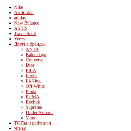
Nike
Air Jordan
adidas
New Balance
ASICS
Travis Scott
Yeezy
Другие бренды
ANTA
Balenciaga
Converse
Dior
FILA
Levi’s
Li-Ning
Off-White
Prada
PUMA
Reebok
Supreme
Under Armour
Vans
ТОПы и рейтинги
Чтиво