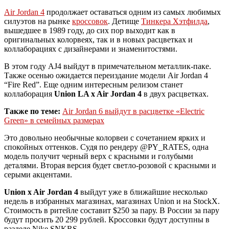
Air Jordan 4
продолжает оставаться одним из самых любимых
силуэтов на рынке
кроссовок
. Детище
Тинкера Хэтфилда
,
вышедшее в 1989 году, до сих пор выходит как в
оригинальных колорвеях, так и в новых расцветках и
коллаборациях с дизайнерами и знаменитостями.
В этом году AJ4 выйдут в примечательном металлик-паке.
Также осенью ожидается переиздание модели Air Jordan 4
“Fire Red”. Еще одним интересным релизом станет
коллаборация
Union LA x Air Jordan 4
в двух расцветках.
Также по теме:
Air Jordan 6 выйдут в расцветке «Electric
Green» в семейных размерах
Это довольно необычные колорвеи с сочетанием ярких и
спокойных оттенков. Судя по рендеру @PY_RATES, одна
модель получит черный верх с красными и голубыми
деталями. Вторая версия будет светло-розовой с красными и
серыми акцентами.
Union x Air Jordan 4
выйдут уже в ближайшие несколько
недель в избранных магазинах, магазинах Union и на StockX.
Стоимость в ритейле составит $250 за пару. В России за пару
будут просить 20 299 рублей. Кроссовки будут доступны в
разделе Nike SNKRS.