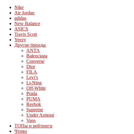
Nike
Air Jordan
adidas
New Balance
ASICS
Travis Scott
Yeezy
Другие бренды
ANTA
Balenciaga
Converse
Dior
FILA
Levi’s
Li-Ning
Off-White
Prada
PUMA
Reebok
Supreme
Under Armour
Vans
ТОПы и рейтинги
Чтиво