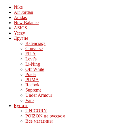
Nike
Air Jordan
Adidas
New Balance
ASICS
Yeezy
Другие
Balenciaga
Converse
FILA
Levi’s
Li-Ning
Off-White
Prada
PUMA
Reebok
Supreme
Under Armour
Vans
Купить
UNICORN
POIZON на русском
Все магазины →