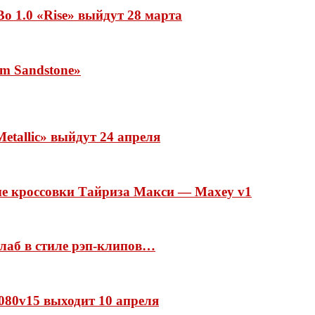
o 1.0 «Rise» выйдут 28 марта
rm Sandstone»
etallic» выйдут 24 апреля
ые кроссовки Тайриза Макси — Maxey v1
ллаб в стиле рэп-клипов…
 1080v15 выходит 10 апреля