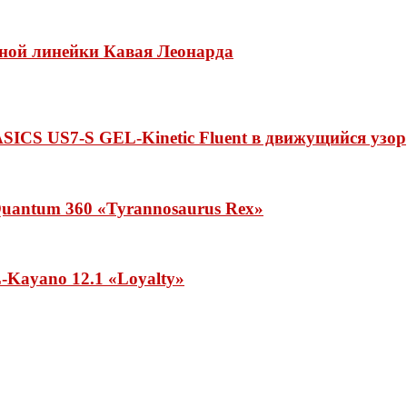
нной линейки Кавая Леонарда
ASICS US7-S GEL-Kinetic Fluent в движущийся узор
uantum 360 «Tyrannosaurus Rex»
Kayano 12.1 «Loyalty»