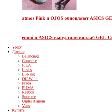
atmos Pink и OJOS обновляют ASICS GE
emmi и ASICS выпустили коллаб GEL-C
Yeezy
Другие
Balenciaga
Converse
FILA
Levi’s
Li-Ning
Off-White
Prada
PUMA
Reebok
Supreme
Under Armour
Vans
Купить