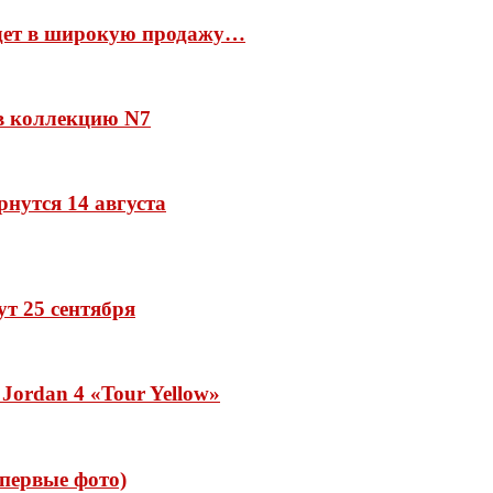
йдет в широкую продажу…
 в коллекцию N7
рнутся 14 августа
дут 25 сентября
Jordan 4 «Tour Yellow»
 (первые фото)