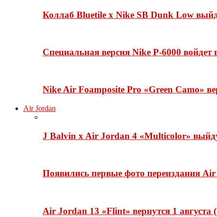
Коллаб Bluetile x Nike SB Dunk Low вы
Специальная версия Nike P-6000 войдет
Nike Air Foamposite Pro «Green Camo» ве
Air Jordan
J Balvin x Air Jordan 4 «Multicolor» вый
Появились первые фото переиздания Air 
Air Jordan 13 «Flint» вернутся 1 августа