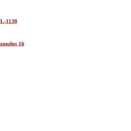
L-1130
umulus 16