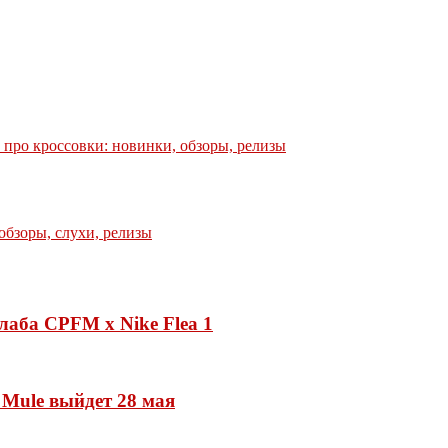
е про кроссовки: новинки, обзоры, релизы
лаба CPFM x Nike Flea 1
 Mule выйдет 28 мая