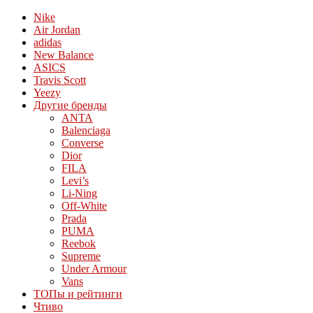
Nike
Air Jordan
adidas
New Balance
ASICS
Travis Scott
Yeezy
Другие бренды
ANTA
Balenciaga
Converse
Dior
FILA
Levi’s
Li-Ning
Off-White
Prada
PUMA
Reebok
Supreme
Under Armour
Vans
ТОПы и рейтинги
Чтиво