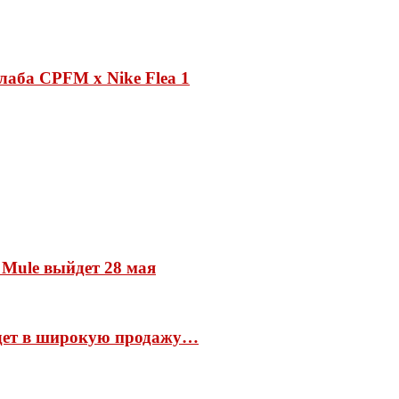
лаба CPFM x Nike Flea 1
 Mule выйдет 28 мая
йдет в широкую продажу…