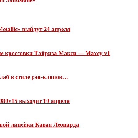
etallic» выйдут 24 апреля
ые кроссовки Тайриза Макси — Maxey v1
ллаб в стиле рэп-клипов…
 1080v15 выходит 10 апреля
нной линейки Кавая Леонарда