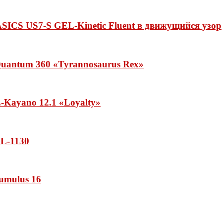
ASICS US7-S GEL-Kinetic Fluent в движущийся узор
uantum 360 «Tyrannosaurus Rex»
Kayano 12.1 «Loyalty»
L-1130
umulus 16