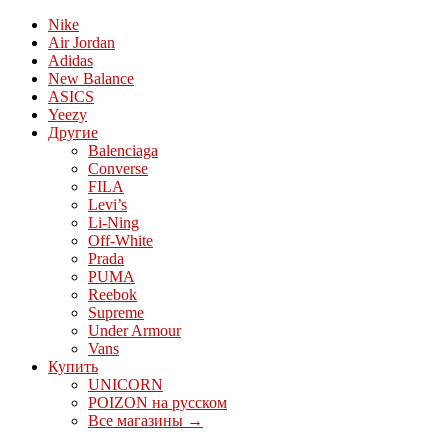
Nike
Air Jordan
Adidas
New Balance
ASICS
Yeezy
Другие
Balenciaga
Converse
FILA
Levi’s
Li-Ning
Off-White
Prada
PUMA
Reebok
Supreme
Under Armour
Vans
Купить
UNICORN
POIZON на русском
Все магазины →