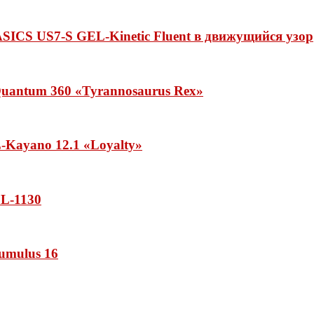
ASICS US7-S GEL-Kinetic Fluent в движущийся узор
uantum 360 «Tyrannosaurus Rex»
Kayano 12.1 «Loyalty»
L-1130
umulus 16