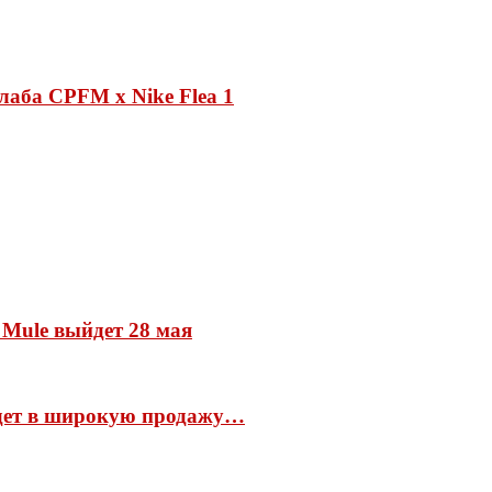
лаба CPFM x Nike Flea 1
 Mule выйдет 28 мая
йдет в широкую продажу…