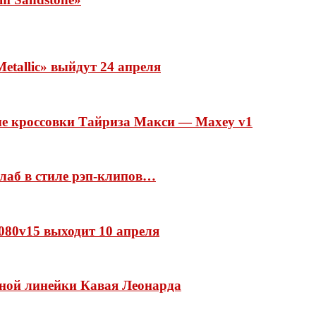
etallic» выйдут 24 апреля
ые кроссовки Тайриза Макси — Maxey v1
ллаб в стиле рэп-клипов…
 1080v15 выходит 10 апреля
нной линейки Кавая Леонарда