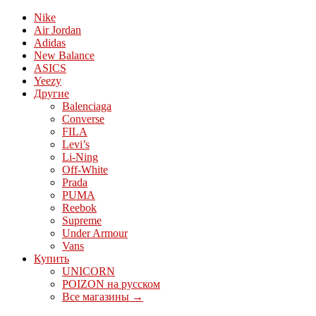
Nike
Air Jordan
Adidas
New Balance
ASICS
Yeezy
Другие
Balenciaga
Converse
FILA
Levi’s
Li-Ning
Off-White
Prada
PUMA
Reebok
Supreme
Under Armour
Vans
Купить
UNICORN
POIZON на русском
Все магазины →