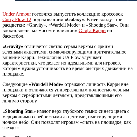
Under Armour
готовятся выпустить коллекцию кроссовок
Curry Flow 12
под названием
«Galaxy»
. В нее войдут три
расцветки: «Gravity», «Wardell Mode» и «Shooting Star». Они
вдохновлены космосом и влиянием
Стэфа Карри
на
баскетбол.
«Gravity»
отличается светло-серым верхом с яркими
зелеными акцентами, символизирующими притягательное
влияние Карри. Технология UA Flow улучшает
характеристики, что делает их идеальными для игроков,
которым нужна устойчивость во время быстрых движений на
площадке.
Следующие
«Wardell Mode»
отражают личность Карри вне
площадки и отличаются универсальным полностью черным
верхом с серебристыми деталями, представляющими его
личную сторону.
«Shooting Star»
имеют верх глубокого темно-синего цвета с
мерцающими серебристыми акцентами, имитирующими
ночное небо. Они позволят игрокам «сиять на площадке, как
звезды».