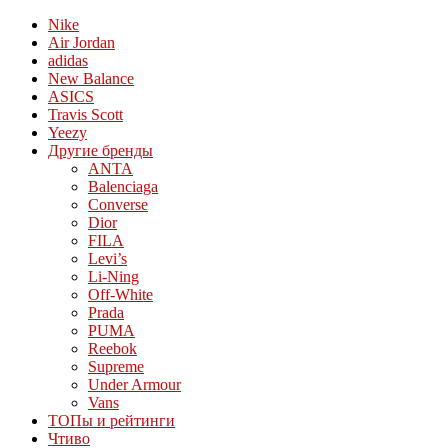
Nike
Air Jordan
adidas
New Balance
ASICS
Travis Scott
Yeezy
Другие бренды
ANTA
Balenciaga
Converse
Dior
FILA
Levi’s
Li-Ning
Off-White
Prada
PUMA
Reebok
Supreme
Under Armour
Vans
ТОПы и рейтинги
Чтиво