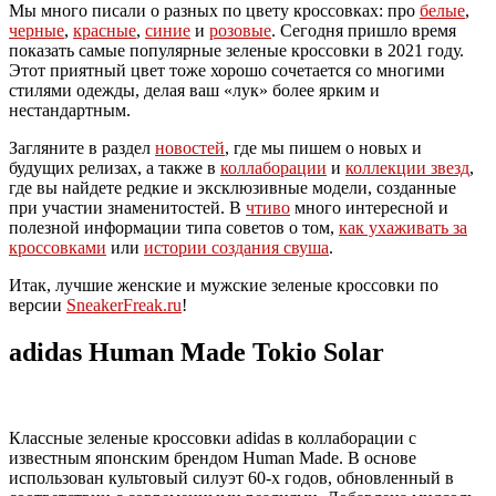
Мы много писали о разных по цвету кроссовках: про
белые
,
черные
,
красные
,
синие
и
розовые
. Сегодня пришло время
показать самые популярные зеленые кроссовки в 2021 году.
Этот приятный цвет тоже хорошо сочетается со многими
стилями одежды, делая ваш «лук» более ярким и
нестандартным.
Загляните в раздел
новостей
, где мы пишем о новых и
будущих релизах, а также в
коллаборации
и
коллекции звезд
,
где вы найдете редкие и эксклюзивные модели, созданные
при участии знаменитостей. В
чтиво
много интересной и
полезной информации типа советов о том,
как ухаживать за
кроссовками
или
истории создания свуша
.
Итак, лучшие женские и мужские зеленые кроссовки по
версии
SneakerFreak.ru
!
adidas Human Made Tokio Solar
Классные зеленые кроссовки adidas в коллаборации с
известным японским брендом Human Made. В основе
использован культовый силуэт 60-х годов, обновленный в